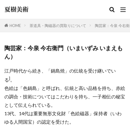
HOME
茶道具・陶磁器の買取りについて
陶芸家：今泉 今右
カテゴリー
陶芸家：今泉 今右衛門（いまいずみ いまえも
ん）
検索
江戸時代から続き、「鍋島焼」の伝統を受け継いでい
]
る
。
色絵は「色鍋島」と呼ばれ、伝統と高い品格を持ち、赤絵
の調合・技術についてはこだわりを持ち、一子相伝の秘宝
として伝えられている。
13代、14代は重要無形文化財「色絵磁器」保持者（いわ
ゆる人間国宝）の認定を受けた。