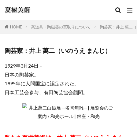
HOME
茶道具・陶磁器の買取りについて
陶芸家：井上 萬二（
カテゴリー
陶芸家：井上 萬二（いのうえ まんじ）
1929年3月24日 –
検索
日本の陶芸家。
1995年に人間国宝に認定された。
日本工芸会参与、有田陶芸協会顧問。