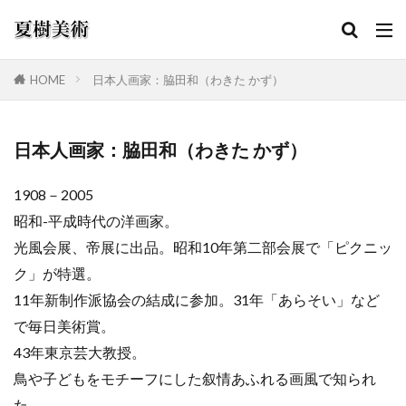
HOME
日本人画家：脇田和（わきた かず）
カテゴリー
日本人画家：脇田和（わきた かず）
1908－2005
検索
昭和-平成時代の洋画家。
光風会展、帝展に出品。昭和10年第二部会展で「ピクニッ
ク」が特選。
11年新制作派協会の結成に参加。31年「あらそい」など
で毎日美術賞。
43年東京芸大教授。
鳥や子どもをモチーフにした叙情あふれる画風で知られ
た。