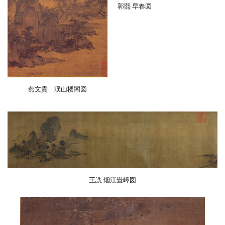
郭熙 早春図
燕文貴 渓山楼閣図
王詵 烟江畳嶂図