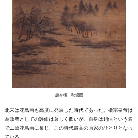
趙令穣 秋塘図
北宋は花鳥画も高度に発展した時代であった。徽宗皇帝は
為政者としての評価は著しく低いが、自身は趙佶という名
で工筆花鳥画に長じ、この時代最高の画家のひとりとなっ
ている。