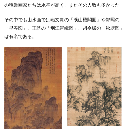
の職業画家たちは水準が高く、またその人数も多かった。
その中でも山水画では燕文貴の「渓山楼閣図」や郭熙の
「早春図」、王詵の「烟江畳嶂図」、趙令穣の「秋塘図」
は有名である。