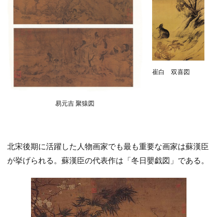
崔白 双喜図
易元吉 聚猿図
北宋後期に活躍した人物画家でも最も重要な画家は蘇漢臣
が挙げられる。蘇漢臣の代表作は「冬日嬰戯図」である。