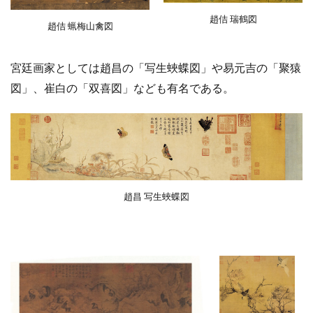
趙佶 瑞鶴図
趙佶 蝋梅山禽図
宮廷画家としては趙昌の「写生蛺蝶図」や易元吉の「聚猿
図」、崔白の「双喜図」なども有名である。
趙昌 写生蛺蝶図