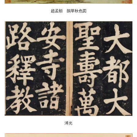
趙孟頫 鵲華秋色図
溥光