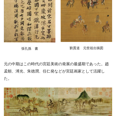
劉貫道 元世祖出猟図
張孔孫 書
元の中期はこの時代の宮廷美術の発展の最盛期であった。趙
孟頫、溥光、朱徳潤、任仁発などが宮廷画家として活躍し
た。