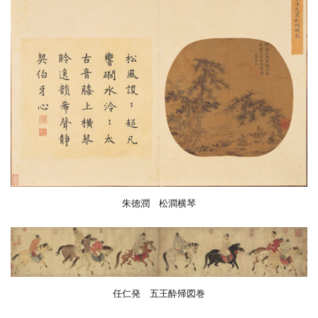
朱徳潤 松澗横琴
任仁発 五王酔帰図巻