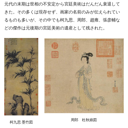
元代の末期は世相の不安定から宮廷美術はだんだん衰退して
きた。その多くは現存せず、画家の名前のみが伝えられてい
るものも多いが、その中でも柯九思、周郎、趙雍、張彦輔な
どの傑作は元後期の宮廷美術の遺産として残された。
周郎 杜秋娘図
柯九思 墨竹図