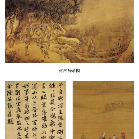
何澄 帰荘図