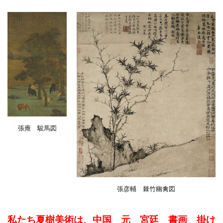
張雍 駿馬図
張彦輔 棘竹幽禽図
私たち夏樹美術は、中国 元 宮廷 書画 掛け