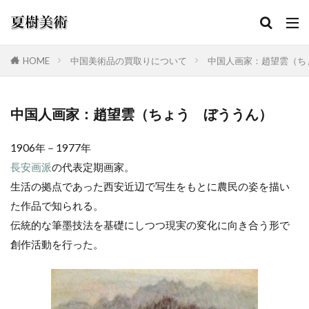
HOME
中国美術品の買取りについて
中国人画家：趙望雲（ち
カテゴリー
中国人画家：趙望雲（ちょう ぼううん）
1906年－1977年
検索
長安画派
の代表定期画家。
生活の拠点であった西安近辺で写生をもとに農民の姿を描い
た作品で知られる。
伝統的な筆墨技法を基礎にしつつ現実の変化に向き合う形で
創作活動を行った。