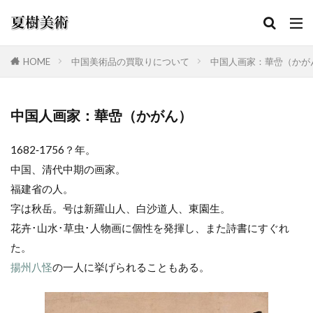
HOME
中国美術品の買取りについて
中国人画家：華嵒（かが
カテゴリー
中国人画家：華嵒（かがん）
1682‐1756？年。
検索
中国、清代中期の画家。
福建省の人。
字は秋岳。号は新羅山人、白沙道人、東園生。
花卉･山水･草虫･人物画に個性を発揮し、また詩書にすぐれ
た。
揚州八怪
の一人に挙げられることもある。