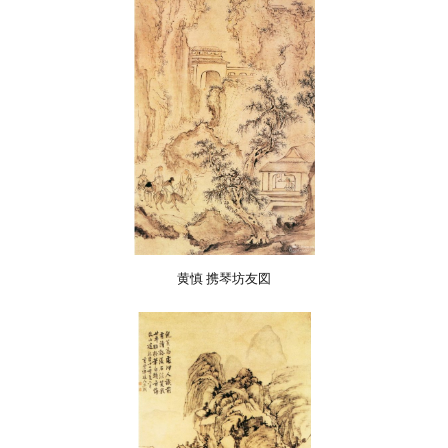
黄慎 携琴坊友図