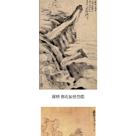
羅聘 鄧石如登岱図