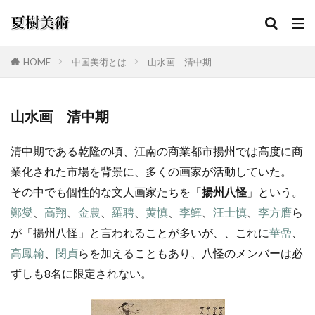
HOME
中国美術とは
山水画 清中期
カテゴリー
山水画 清中期
清中期である乾隆の頃、江南の商業都市揚州では高度に商
検索
業化された市場を背景に、多くの画家が活動していた。
その中でも個性的な文人画家たちを「
揚州八怪
」という。
鄭燮
、
高翔
、
金農
、
羅聘
、
黄慎
、
李鱓
、
汪士慎
、
李方膺
ら
が「揚州八怪」と言われることが多いが、、これに
華嵒
、
高鳳翰
、
閔貞
らを加えることもあり、八怪のメンバーは必
ずしも8名に限定されない。