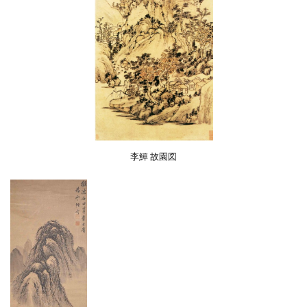
李鱓 故園図