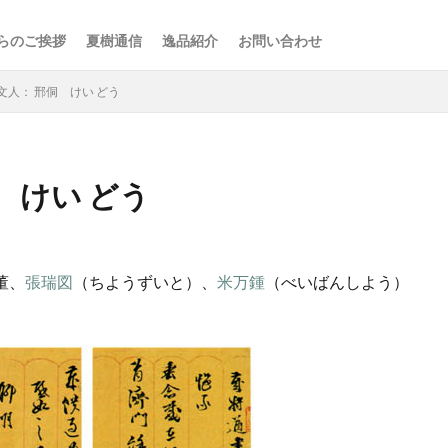
らのご挨拶
夏樹通信
逸品紹介
お問い合わせ
文人： 邢侗 けい どう
 けい どう
検索
董、
張瑞図
（ちようずいと）、
米万鍾
（べいばんしよう）