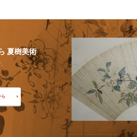
ら 夏樹美術
す。
から