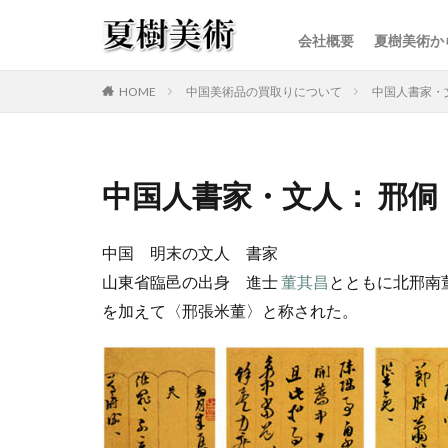
会社概要
夏樹美術か
カテゴリー
HOME
中国美術品の買取りについて
中国人書家・
中国人書家・文人： 邢侗
中国 明末の文人 書家
山東省臨邑の出身 進士
董其昌
とともに北邢南
を加えて〈邢張米董〉と称された。