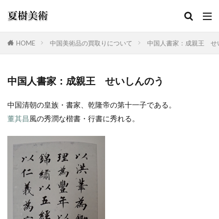
HOME
中国美術品の買取りについて
中国人書家：成親王 せ
カテゴリー
中国人書家：成親王 せいしんのう
中国清朝の皇族・書家、乾隆帝の第十一子である。
検索
董其昌
風の秀潤な楷書・行書に秀れる。