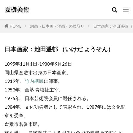
HOME
絵画（日本画・洋画）の買取り
日本画家：池田遥邨 （
カテゴリー
日本画家：池田遥邨 （いけだ ようそん）
1895年11月1日-1988年9月26日
検索
岡山県倉敷市出身の日本画家。
1919年、
竹内栖鳳
に師事。
1953年、画塾 青塔社主宰。
1976年、日本芸術院会員に選任される。
1984年、文化功労者として表彰され、1987年には文化勲
章を受章。
倉敷市名誉市民。
旅を愛し、鳥瞰図法による明るい色彩の風景画で知られ