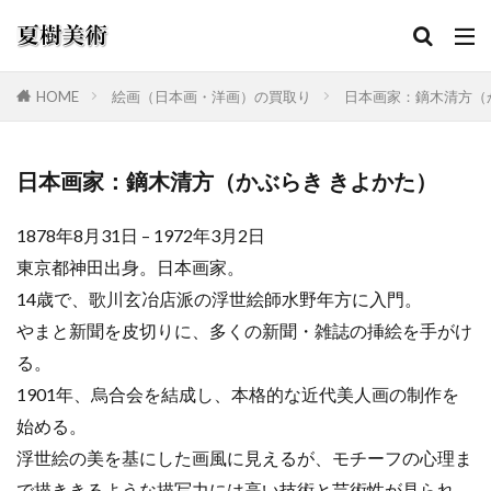
HOME
絵画（日本画・洋画）の買取り
日本画家：鏑木清方（
カテゴリー
日本画家：鏑木清方（かぶらき きよかた）
1878年8月31日 – 1972年3月2日
検索
東京都神田出身。日本画家。
14歳で、歌川玄冶店派の浮世絵師水野年方に入門。
やまと新聞を皮切りに、多くの新聞・雑誌の挿絵を手がけ
る。
1901年、烏合会を結成し、本格的な近代美人画の制作を
始める。
浮世絵の美を基にした画風に見えるが、モチーフの心理ま
で描ききるような描写力には高い技術と芸術性が見られ