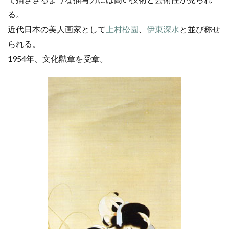
る。
近代日本の美人画家として
上村松園
、
伊東深水
と並び称せ
られる。
1954年、文化勲章を受章。