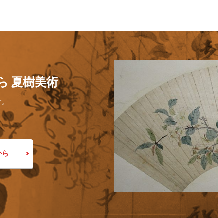
ら 夏樹美術
す。
から