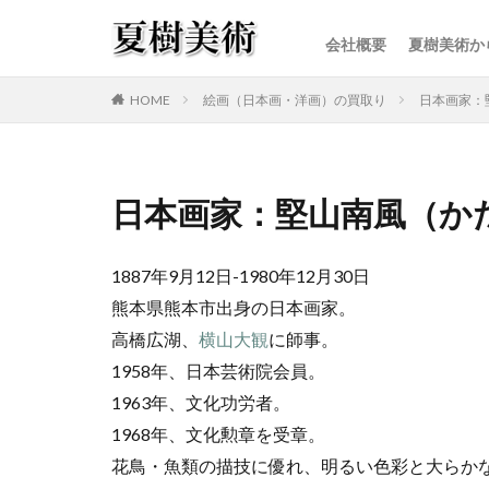
会社概要
夏樹美術か
カテゴリー
HOME
絵画（日本画・洋画）の買取り
日本画家：
日本画家：堅山南風（か
1887年9月12日-1980年12月30日
熊本県熊本市出身の日本画家。
高橋広湖、
横山大観
に師事。
1958年、日本芸術院会員。
1963年、文化功労者。
1968年、文化勲章を受章。
花鳥・魚類の描技に優れ、明るい色彩と大らか