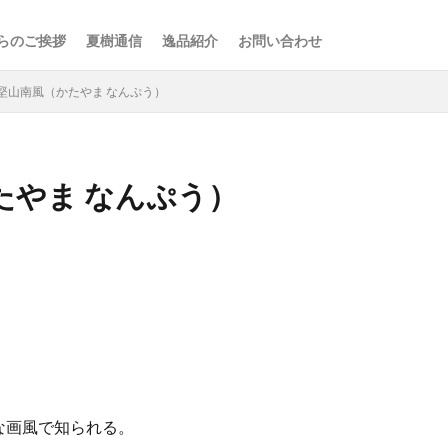
らのご挨拶
夏樹通信
逸品紹介
お問い合わせ
堅山南風（かたやま なんぷう）
たやま なんぷう）
検索
な画風で知られる。