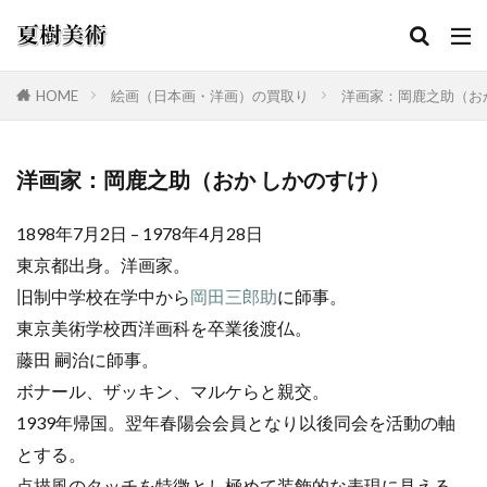
HOME
絵画（日本画・洋画）の買取り
洋画家：岡鹿之助（お
カテゴリー
洋画家：岡鹿之助（おか しかのすけ）
1898年7月2日 – 1978年4月28日
検索
東京都出身。洋画家。
旧制中学校在学中から
岡田三郎助
に師事。
東京美術学校西洋画科を卒業後渡仏。
藤田 嗣治に師事。
ボナール、ザッキン、マルケらと親交。
1939年帰国。翌年春陽会会員となり以後同会を活動の軸
とする。
点描風のタッチを特徴とし極めて装飾的な表現に見える