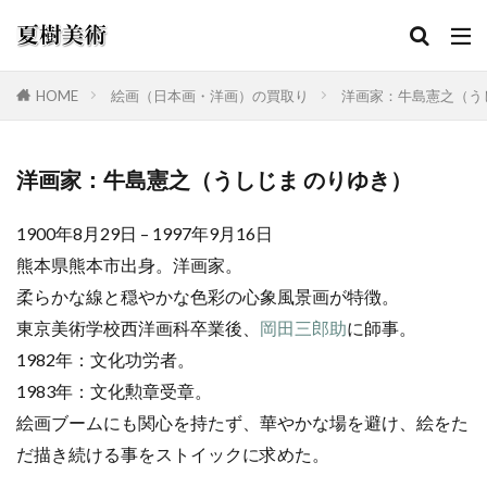
HOME
絵画（日本画・洋画）の買取り
洋画家：牛島憲之（う
カテゴリー
洋画家：牛島憲之（うしじま のりゆき）
1900年8月29日 – 1997年9月16日
検索
熊本県熊本市出身。洋画家。
柔らかな線と穏やかな色彩の心象風景画が特徴。
東京美術学校西洋画科卒業後、
岡田三郎助
に師事。
1982年：文化功労者。
1983年：文化勲章受章。
絵画ブームにも関心を持たず、華やかな場を避け、絵をた
だ描き続ける事をストイックに求めた。