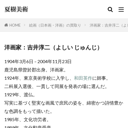
HOME
絵画（日本画・洋画）の買取り
洋画家：吉井淳二（よ
カテゴリー
洋画家：吉井淳二（よしい じゅんじ）
1904年3月6日 – 2004年11月23日
検索
鹿児島県曽於郡出身。洋画家。
1924年、東京美術学校に入学し、
和田英作
に師事。
二科展入選後、一貫して同展を発表の場に選んだ。
1929年、渡仏。
写実に基づく堅実な画風で庶民の姿を、綿密かつ詩情豊か
な色調をもって描いた。
1985年、文化功労者。
1989年、文化勲章受章。