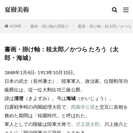
HOME
書画・掛け軸の買取り
書画・掛け軸：桂太郎／かつら
カテゴリー
書画・掛け軸：桂太郎／かつら たろう（太
郎・海城）
検索
1848年1月4日- 1913年10月10日。
日本の武士（長州藩士）、陸軍軍人、政治家。位階勲等功
級爵位は、従一位大勲位功三級公爵。
諱は
清澄
（きよずみ）。号は
海城
（かいじょう）。
日露戦争時の内閣総理大臣で、
西園寺公望
と交互に首相を
務めた期間は「桂園時代」と呼ばれた。
軍人としての階級は陸軍大将で、
児玉源太郎
、川上操六と
ともに「明治陸軍の三羽烏」とされる。