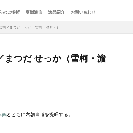
らのご挨拶
夏樹通信
逸品紹介
お問い合わせ
雪柯／まつだ せっか（雪柯・澹所・）
／まつだ せっか（雪柯・澹
検索
鳴鶴
とともに六朝書道を提唱する。