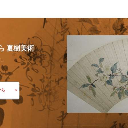
ら 夏樹美術
す。
から