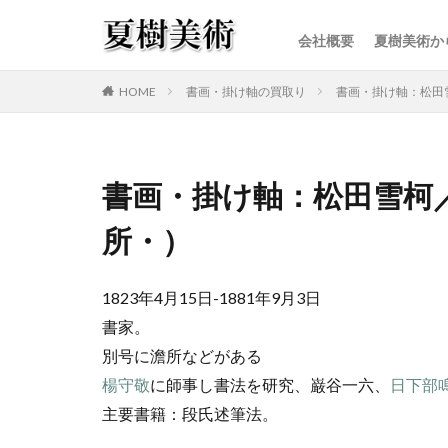
会社概要
夏樹美術か
カテゴリー
HOME
書画・掛け軸の買取り
書画・掛け軸：松田
書画・掛け軸：松田雪柯
所・）
1823年4月15日-1881年9月3日
書家。
別号に澹所などがある
楊守敬
に師事し書法を研究、巌谷一六、
日下部
主要書籍：段氏述筆法。