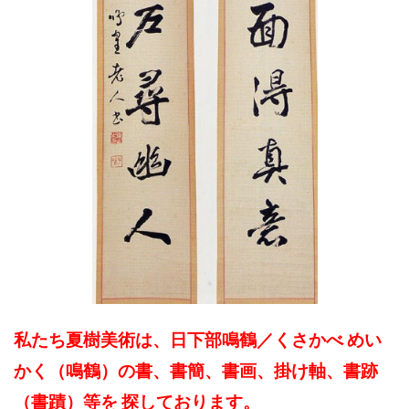
私たち夏樹美術は、日下部鳴鶴／くさかべ めい
かく（鳴鶴）の書、書簡、書画、掛け軸、書跡
（書蹟）等を 探しております。