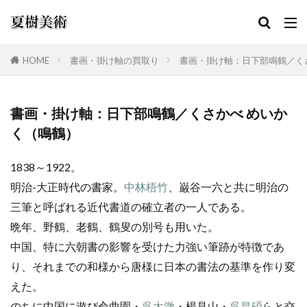
HOME
書画・掛け軸の買取り
書画・掛け軸：日下部鳴鶴／く
カテゴリー
書画・掛け軸：日下部鳴鶴／くさかべ めいか
く（鳴鶴）
検索
1838～1922。
明治-大正時代の書家。
中林梧竹
、巌谷一六と共に明治の
三筆と呼ばれる近代書道の確立者の一人である。
晩年、野鶴、老鶴、鶴叟の別号も用いた。
中国、特に六朝書の影響を受けた力強い筆跡が特徴であ
り、それまでの和様から唐様に日本の書法の基準を作り変
えた。
のちに中国に遊び兪曲園・
呉大澂
・楊見山・
呉昌碩
らと交