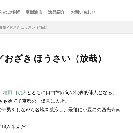
らのご挨拶
夏樹通信
逸品紹介
お問い合わせ
放哉／おざき ほうさい（放哉）
／おざき ほうさい（放哉）
検索
、
種田山頭火
とともに自由律俳句の代表的俳人となる。
家族も捨てて京都の一燈園に入所。
で寺男をしながら各地を放浪し、最後に小豆島の西光寺南
句境を生んだ。