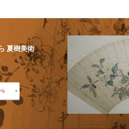
ら 夏樹美術
す。
から