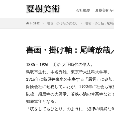
会社概要
夏樹美術か
カテゴリー
HOME
書画・掛け軸の買取り
書画・掛け軸：尾崎
書画・掛け軸：尾崎放哉
1885－1926 明治-大正時代の俳人。
鳥取市生れ。本名秀雄。東京帝大法科大学卒。
1916年に荻原井泉水の主宰する「層雲」に参加
保険会社に勤務していたが、1923年に社会も
以後、須磨寺の大師堂、若狭小浜の常高寺など
郷庵堂守となる。
「咳をしてもひとり」のように、短律の特異な