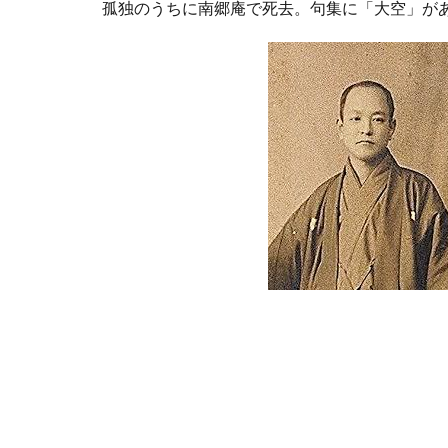
孤独のうちに南郷庵で死去。句集に「大空」が