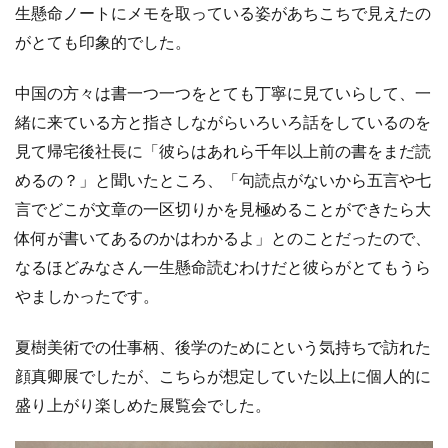
生懸命ノートにメモを取っている姿があちこちで見えたの
がとても印象的でした。
中国の方々は書一つ一つをとても丁寧に見ていらして、一
緒に来ている方と指さしながらいろいろ話をしているのを
見て帰宅後社長に「彼らはあれら千年以上前の書をまだ読
めるの？」と聞いたところ、「句読点がないから五言や七
言でどこが文章の一区切りかを見極めることができたら大
体何が書いてあるのかはわかるよ」とのことだったので、
なるほどみなさん一生懸命読むわけだと彼らがとてもうら
やましかったです。
夏樹美術での仕事柄、後学のためにという気持ちで訪れた
顔真卿展でしたが、こちらが想定していた以上に個人的に
盛り上がり楽しめた展覧会でした。