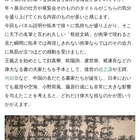
年々展示の仕方や展覧会そのもののタイトルがこちらの気分
を盛り上げてくれる内容のものが多いと感じます。
今回もパネル説明や拓本で徐々に気持ちが盛り上がり、そこ
に天下の名筆と言われ久しい「祭姪文稿」が肉筆で現れると
見た瞬間に拓本では再現しきれない肉筆ならではのその迫力
に鳥肌が立つほどの感動を受けました。
王義之を始めとして顔真卿、欧陽詢、虞世南、褚遂良などの
偉大なる書の大家たちを手本として、後世の
趙之謙
や王鐸、
何紹基
など、中国の名だたる書家たちが誕生し、日本におい
ても最澄や空海、小野荷風、藤原行成にも非常に大きな影響
を与えたことを考えると、どれだけ偉大な祖なのかが思いう
かがえます。