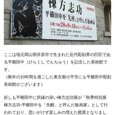
ここは地元岡山県井原市で生まれた近代彫刻界の巨匠であ
る平櫛田中（ひらくし でんちゅう）を記念した美術館で
す。
（晩年の10年間を過ごした東京都小平市にも平櫛田中彫刻
美術館がございます）
折しも平櫛田中に所縁の深い棟方志功展が『秋季特別展
棟方志功‐平櫛田中を「先醒」と呼んだ板画家』として行
われており、思いがけず楽しみの増えた鑑賞となりまし