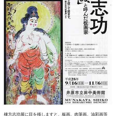
棟方志功展に目を移しますと、板画、肉筆画、油彩画等