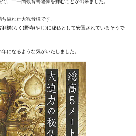
長で、十一面観音菩薩像を拝むことが出来ました。
満ち溢れた大観音様です。
刹櫟(らく)野寺(やじ)に秘仏として安置されているそうで
い年になるような気がいたしました。