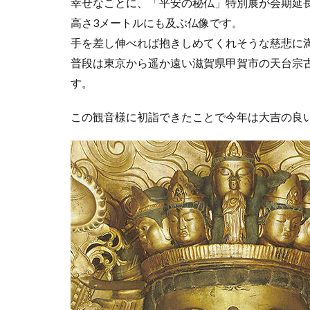
幸せなことに、「平安の秘仏」特別展が会期延
高さ3メートルにも及ぶ仏像です。
手を差し伸べれば抱きしめてくれそうな慈悲に
普段は東京から遥か遠い滋賀県甲賀市の天台宗古
す。
この観音様に初詣できたことで今年は大吉の良