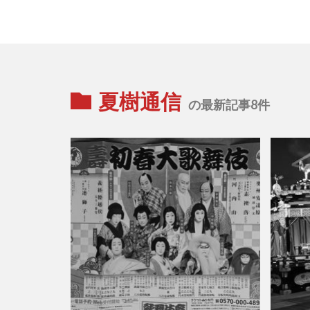
夏樹通信
の最新記事8件