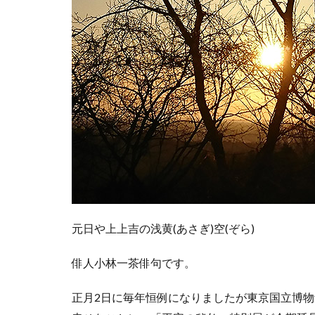
元日や上上吉の浅黄(あさぎ)空(ぞら)
俳人小林一茶俳句です。
正月2日に毎年恒例になりましたが東京国立博