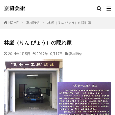
HOME
夏樹通信
林彪（りん ぴょう）の隠れ家
カテゴリー
林彪（りん ぴょう）の隠れ家
2014年4月5日
2019年10月17日
夏樹通信
検索