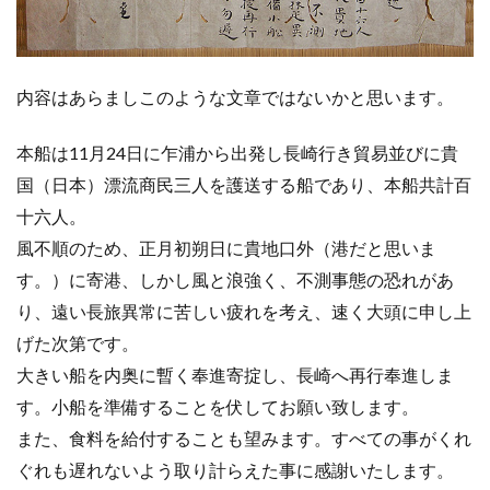
内容はあらましこのような文章ではないかと思います。
本船は11月24日に乍浦から出発し長崎行き貿易並びに貴
国（日本）漂流商民三人を護送する船であり、本船共計百
十六人。
風不順のため、正月初朔日に貴地口外（港だと思いま
す。）に寄港、しかし風と浪強く、不測事態の恐れがあ
り、遠い長旅異常に苦しい疲れを考え、速く大頭に申し上
げた次第です。
大きい船を内奥に暫く奉進寄掟し、長崎へ再行奉進しま
す。小船を準備することを伏してお願い致します。
また、食料を給付することも望みます。すべての事がくれ
ぐれも遅れないよう取り計らえた事に感謝いたします。