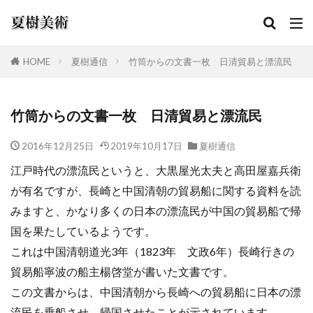
HOME
夏樹通信
竹筒からの文書一枚 日清貿易と漂流民
カテゴリー
竹筒からの文書一枚 日清貿易と漂流民
2016年12月25日
2019年10月17日
夏樹通信
検索
江戸時代の漂流民というと、大黒屋光太夫と高田屋嘉兵衛
が有名ですが、長崎と中国清朝の貿易船に関する資料を読
みますと、かなり多くの日本の漂流民が中国の貿易船で帰
国を果たしているようです。
これは中国清朝道光3年（1823年 文政6年）長崎行きの
貿易船寧波の船主楊啓堂が書いた文書です。
この文書からは、中国清朝から長崎への貿易船に日本の漂
流民を乗船させ、帰国させたことが示されています。