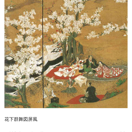
花下群舞図屏風