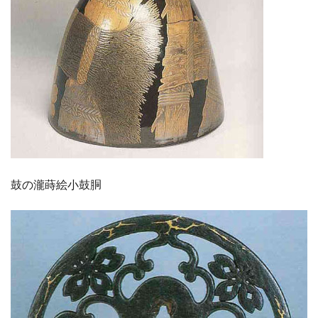
鼓の瀧蒔絵小鼓胴