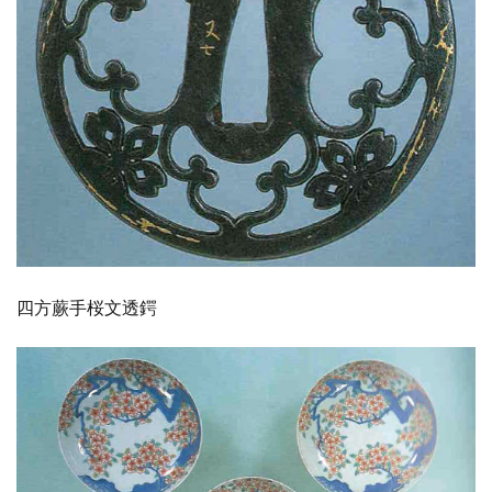
四方蕨手桜文透鍔