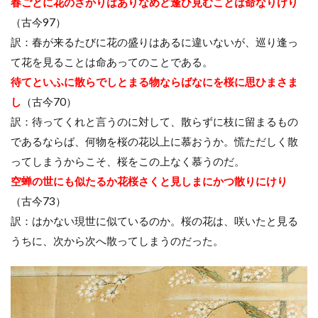
春ごとに花のさかりはありなめど逢ひ見むことは命なりけり
（古今97）
訳：春が来るたびに花の盛りはあるに違いないが、巡り逢っ
て花を見ることは命あってのことである。
待てといふに散らでしとまる物ならばなにを桜に思ひまさま
し
（古今70）
訳：待ってくれと言うのに対して、散らずに枝に留まるもの
であるならば、何物を桜の花以上に慕おうか。慌ただしく散
ってしまうからこそ、桜をこの上なく慕うのだ。
空蝉の世にも似たるか花桜さくと見しまにかつ散りにけり
（古今73）
訳：はかない現世に似ているのか。桜の花は、咲いたと見る
うちに、次から次へ散ってしまうのだった。