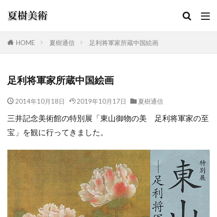
HOME
夏樹通信
足利将軍家所蔵中国絵画
カテゴリー
足利将軍家所蔵中国絵画
2014年10月18日
2019年10月17日
夏樹通信
検索
三井記念美術館の特別展「東山御物の美 足利将軍家の至
宝」を観に行ってきました。