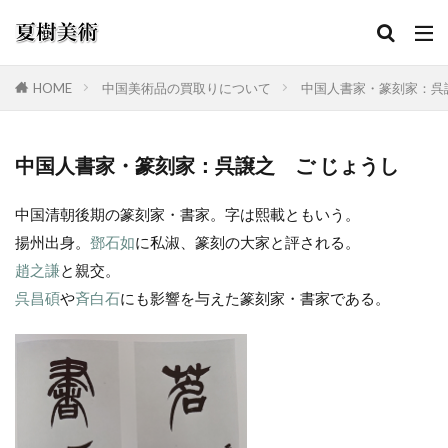
HOME
中国美術品の買取りについて
中国人書家・篆刻家：呉
カテゴリー
中国人書家・篆刻家：呉譲之 ご じょうし
中国清朝後期の篆刻家・書家。字は熙載ともいう。
検索
揚州出身。
鄧石如
に私淑、篆刻の大家と評される。
趙之謙
と親交。
呉昌碩
や
斉白石
にも影響を与えた篆刻家・書家である。