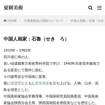
HOME
中国美術品の買取りについて
中国人画家：石魯（せき
カテゴリー
中国人画家：石魯（せき ろ）
1919年－1982年
検索
四川省仁寿の人。
若い頃成都東方美術専科学院で学び、1940年共産党本拠地で
ある延安にて製作に励む。
その後専攻を中国画に変更。
後に
趙望雲
とともに
長安画派
を立ち上げる。人物、山水、花
鳥を得意とした。
中国美術家協会常務理事、中国画研究員院務委員、中国美術
家協会陝西分会主席、陝西国画院名誉院長などを歴任した。