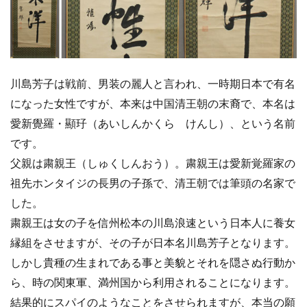
川島芳子は戦前、男装の麗人と言われ、一時期日本で有名
になった女性ですが、本来は中国清王朝の末裔で、本名は
愛新覺羅・顯㺭（あいしんかくら けんし）、という名前
です。
父親は粛親王（しゅくしんおう）。粛親王は愛新覚羅家の
祖先ホンタイジの長男の子孫で、清王朝では筆頭の名家で
した。
粛親王は女の子を信州松本の川島浪速という日本人に養女
縁組をさせますが、その子が日本名川島芳子となります。
しかし貴種の生まれである事と美貌とそれを隠さぬ行動か
ら、時の関東軍、満州国から利用されることになります。
結果的にスパイのようなことをさせられますが、本当の願