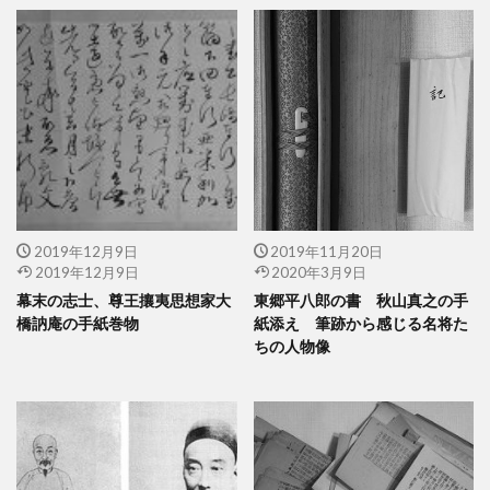
2019年12月9日
2019年11月20日
2019年12月9日
2020年3月9日
幕末の志士、尊王攘夷思想家大
東郷平八郎の書 秋山真之の手
橋訥庵の手紙巻物
紙添え 筆跡から感じる名将た
ちの人物像