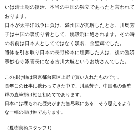
いは清王朝の復活、本当の中国の独立であったと言われて
おります。
日本が太平洋戦争に負け、満州国が瓦解したとき、川島芳
子は中国の裏切り者として、銃殺刑に処されます。その時
の名前は日本人としてではなく漢名、金璧輝でした。
遺体を引き取り日本の長野松本に埋葬した人は、後の臨済
宗妙心寺派管長になる古川大航というお坊さんでした。
この掛け軸は東京都台東区上野で買い入れたものです。
長年この仕事に携わってきた中で、川島芳子、中国名の金壁
輝の直筆掛け軸は初めてであります。
日本には埋もれた歴史がまだ無尽蔵にある、そう思えるよう
な一幅の掛け軸であります。
（夏樹美術スタッフ I）