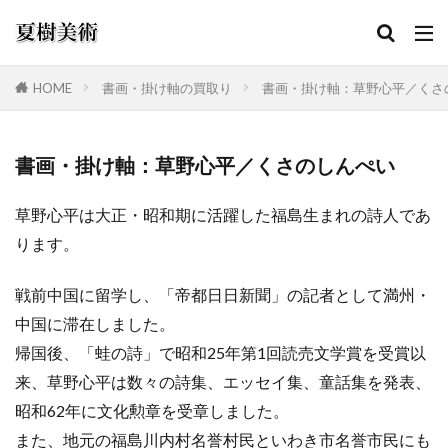
HOME
書画・掛け軸の買取り
書画・掛け軸：草野心平／くさ
カテゴリー
書画・掛け軸：草野心平／くさのしんぺい
草野心平は大正・昭和期に活躍した福島生まれの詩人であ
検索
ります。
戦前中国に留学し、「帝都日日新聞」の記者として満州・
中国に滞在しました。
帰国後、「蛙の詩」で昭和25年第1回読売文学賞を受賞以
来、草野心平は数々の詩集、エッセイ集、童話集を発表、
昭和62年に文化勲章を受章しました。
また、地元の福島川内村名誉村民といわき市名誉市民にも