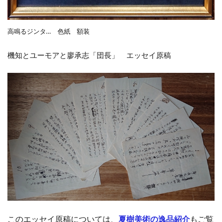
高鳴るジンタ… 色紙 額装
機知とユーモアと廖承志「団長」 エッセイ原稿
このエッセイ原稿については、
夏樹美術の逸品紹介
もご覧