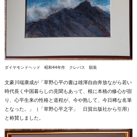
ダイヤモンドヘッド 昭和44年作 クレパス 額装
文豪川端康成が「草野心平の書は雄渾自由奔放ながら若い
時代長く中国暮らしの見聞もあって、根に本格の修心が宿
り、心平生来の性格と道程が、今や熟して、今日稀な名筆
となった。」（「草野心平之字」 日貿出版社から引用）
と称賛しました。