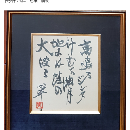
わが行く道… 色紙 額装