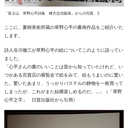
「富士山 草野心平詩集 棟方志功版画」からの写真 2
ここに、夏樹美術所蔵の草野心平の書画作品をご紹介いた
します。
詩人谷川徹三が草野心平の絵についてこのように語ってい
ました。
「心平さんの書のいいことは昔から知っていたけれど、い
つかある百貨店の展覧会で絵をみて、絵もうまいのに驚い
た。驚いたあまり、うっかりパステルの静物を一枚買って
しまったが、これがまた結構楽しめるのだ。…」（「草野
心平之字」 日貿出版社から引用）