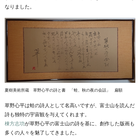
なりました。
夏樹美術所蔵 草野心平の詩と書 「蛙、秋の夜の会話」 扁額
草野心平は蛙の詩人として名高いですが、富士山を読んだ
詩も独特の宇宙観を与えてくれます。
棟方志功
が草野心平の富士山の詩を基に、創作した版画も
多くの人々を魅了してきました。