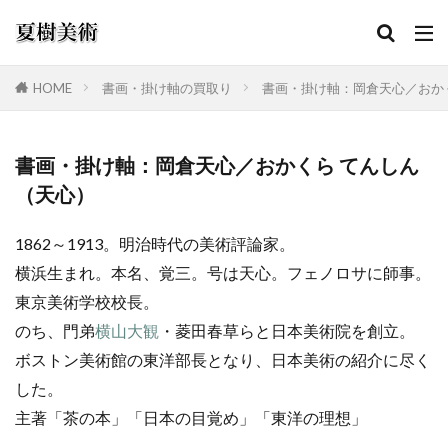
HOME
書画・掛け軸の買取り
書画・掛け軸：岡倉天心／おか
カテゴリー
書画・掛け軸：岡倉天心／おかくら てんしん
（天心）
検索
1862～1913。明治時代の美術評論家。
横浜生まれ。本名、覚三。号は天心。フェノロサに師事。
東京美術学校校長。
のち、門弟
横山大観
・菱田春草らと日本美術院を創立。
ボストン美術館の東洋部長となり、日本美術の紹介に尽く
した。
主著「茶の本」「日本の目覚め」「東洋の理想」