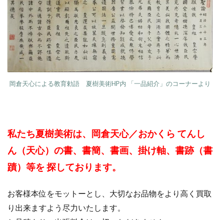
岡倉天心による教育勅語 夏樹美術HP内 「一品紹介」のコーナーより
私たち夏樹美術は、岡倉天心／おかくら てんし
ん（天心）の書、書簡、書画、掛け軸、書跡（書
蹟）等を 探しております。
お客様本位をモットーとし、大切なお品物をより高く買取
り出来ますよう尽力いたします。