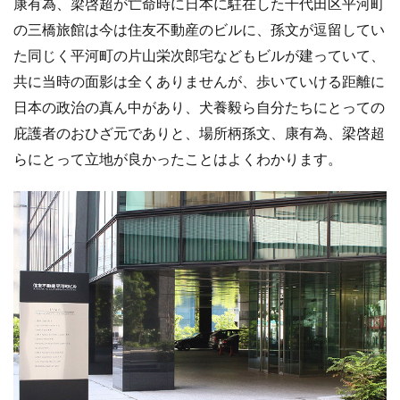
康有為、梁啓超が亡命時に日本に駐在した千代田区平河町
の三橋旅館は今は住友不動産のビルに、孫文が逗留してい
た同じく平河町の片山栄次郎宅などもビルが建っていて、
共に当時の面影は全くありませんが、歩いていける距離に
日本の政治の真ん中があり、犬養毅ら自分たちにとっての
庇護者のおひざ元でありと、場所柄孫文、康有為、梁啓超
らにとって立地が良かったことはよくわかります。