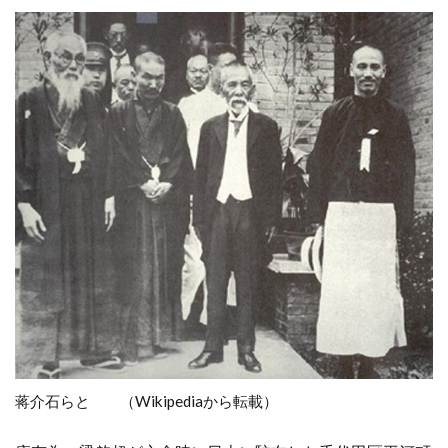
蒋介石らと （Wikipediaから転載）