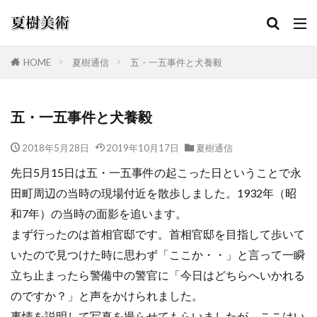
HOME
夏樹通信
五・一五事件と犬養毅
カテゴリー
五・一五事件と犬養毅
2018年5月28日
2019年10月17日
夏樹通信
検索
先日5月15日は五・一五事件の起こった日ということで永
田町周辺の当時の現場付近を散歩しました。1932年（昭
和7年）の当時の面影を追います。
まず行ったのは首相官邸です。首相官邸を目指して歩いて
いたので見つけた時に思わず「ここか・・」と言って一瞬
立ち止まったら警備中の警官に「今日はどちらへいかれる
のですか？」と声をかけられました。
事情を説明して写真を撮らせてもらいましたが、ここはい