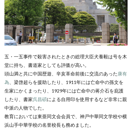
五・一五事件で殺害されたときの総理大臣犬養毅は号を木
堂に持ち、書道家としても評価が高い。
頭山満と共に中国歴遊、辛亥革命前後に交流のあった
康有
為
、梁啓超らを援助したり、1911年には亡命中の孫文を
生家にかくまったり、1929年には亡命中の蒋介石を庇護
したり、書家
呉昌碩
による自用印を使用するなど非常に親
中派の人物でした。
教育においては東亜同文会会員で、神戸中華同文学校や横
浜山手中華学校の名誉校長も務めました。