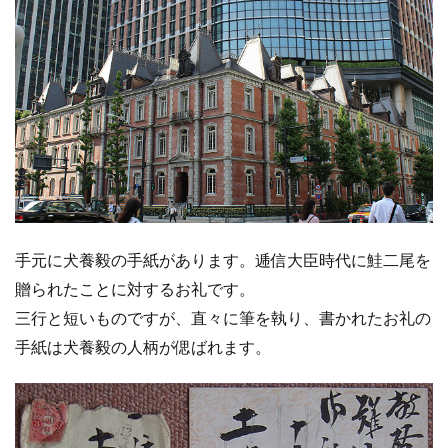
手元に犬養毅の手紙があります。逓信大臣時代に鮭二尾を
贈られたことに対するお礼です。
三行と短いものですが、直々に筆を執り、書かれたお礼の
手紙は犬養毅の人柄が偲ばれます。